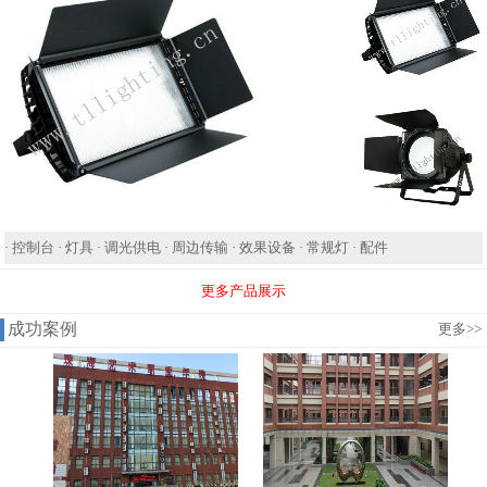
·
控制台
·
灯具
·
调光供电
·
周边传输
·
效果设备
·
常规灯
·
配件
更多产品展示
成功案例
更多
>>